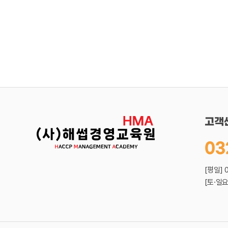
고객
03
[평일] 
[토·일