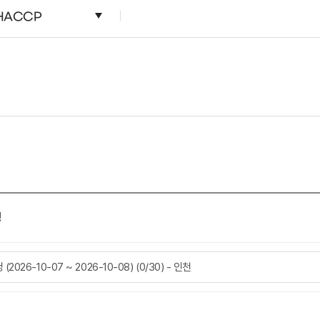
HACCP
정