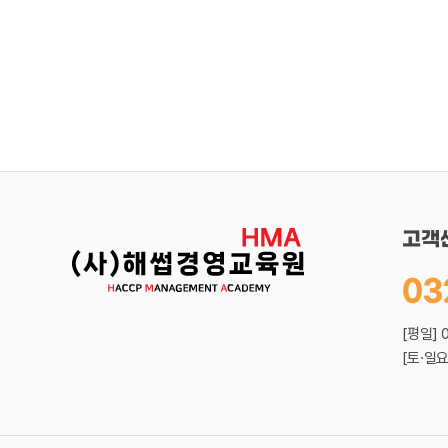
고객
03
[평일] 
[토·일