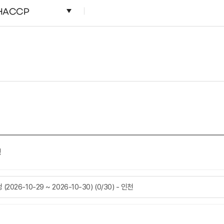
HACCP
정