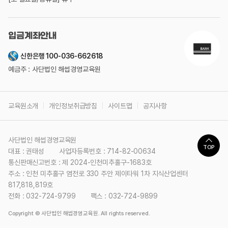
입금계좌안내
신한은행 100-036-662618
예금주 : 사단법인 해썹경영교육원
교육원소개
개인정보취급방침
사이트맵
공지사항
사단법인 해썹경영교육원
TOP
대표 : 권태성
사업자등록번호 : 714-82-00634
통신판매신고번호 : 제 2024-인천미추홀구-1683호
주소 : 인천 미추홀구 염전로 330 주안 제이타워 1차 지식산업센터
817,818,819호
전화 : 032-724-9799
팩스 : 032-724-9899
Copyright © 사단법인 해썹경영교육원. All rights reserved.