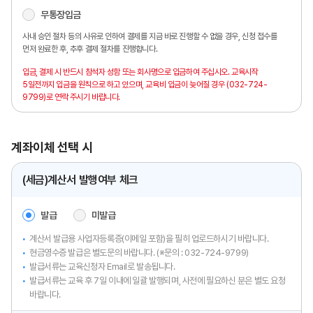
무통장입금
사내 승인 절차 등의 사유로 인하여 결제를 지금 바로 진행할 수 없을 경우,
신청 접수를
먼저 완료한 후, 추후 결제 절차를 진행합니다.
입금, 결제 시 반드시 참석자 성함 또는 회사명으로 입금하여 주십시오.
교육시작
5일전까지 입금을 원칙으로 하고 있으며,
교육비 입금이 늦어질 경우 (032-724-
9799)로 연락 주시기 바랍니다.
계좌이체 선택 시
(세금)계산서 발행여부 체크
발급
미발급
계산서 발급용 사업자등록증(이메일 포함)을 필히 업로드하시기 바랍니다.
현금영수증 발급은 별도문의 바랍니다. (※문의 :
032-724-9799)
발급서류는 교육신청자 Email로 발송됩니다.
발급서류는 교육 후 7일 이내에 일괄 발행되며, 사전에 필요하신 분은 별도 요청
바랍니다.