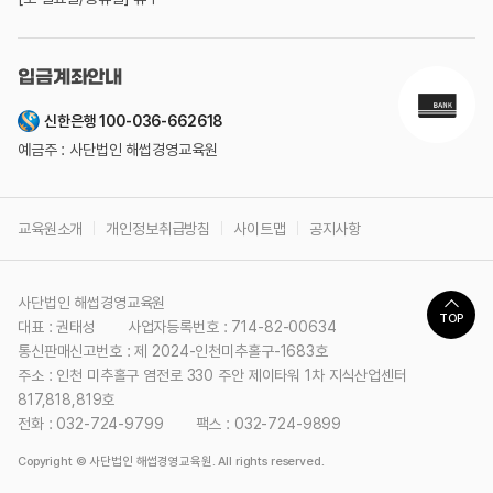
입금계좌안내
신한은행 100-036-662618
예금주 : 사단법인 해썹경영교육원
교육원소개
개인정보취급방침
사이트맵
공지사항
사단법인 해썹경영교육원
TOP
대표 : 권태성
사업자등록번호 : 714-82-00634
통신판매신고번호 : 제 2024-인천미추홀구-1683호
주소 : 인천 미추홀구 염전로 330 주안 제이타워 1차 지식산업센터
817,818,819호
전화 : 032-724-9799
팩스 : 032-724-9899
Copyright © 사단법인 해썹경영교육원. All rights reserved.