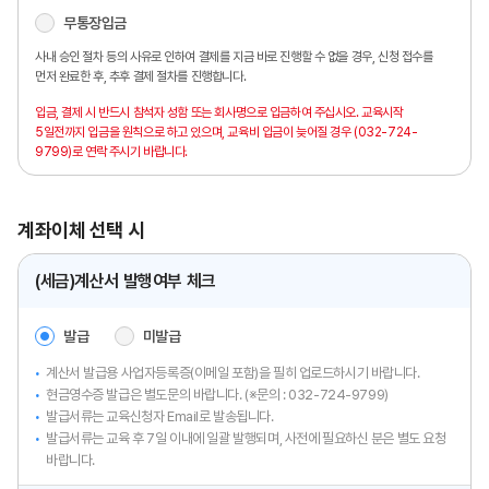
무통장입금
사내 승인 절차 등의 사유로 인하여 결제를 지금 바로 진행할 수 없을 경우,
신청 접수를
먼저 완료한 후, 추후 결제 절차를 진행합니다.
입금, 결제 시 반드시 참석자 성함 또는 회사명으로 입금하여 주십시오.
교육시작
5일전까지 입금을 원칙으로 하고 있으며,
교육비 입금이 늦어질 경우 (032-724-
9799)로 연락 주시기 바랍니다.
계좌이체 선택 시
(세금)계산서 발행여부 체크
발급
미발급
계산서 발급용 사업자등록증(이메일 포함)을 필히 업로드하시기 바랍니다.
현금영수증 발급은 별도문의 바랍니다. (※문의 :
032-724-9799)
발급서류는 교육신청자 Email로 발송됩니다.
발급서류는 교육 후 7일 이내에 일괄 발행되며, 사전에 필요하신 분은 별도 요청
바랍니다.