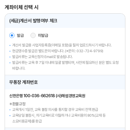
계좌이체 선택 시
(세금)계산서 발행여부 체크
발급
미발급
계산서 발급용 사업자등록증(이메일 포함)을 필히 업로드하시기 바랍니다.
현금영수증 발급은 별도문의 바랍니다. (※문의 :
032-724-9799)
발급서류는 교육신청자 Email로 발송됩니다.
발급서류는 교육 후 7일 이내에 일괄 발행되며, 사전에 필요하신 분은 별도 요청
바랍니다.
무통장 계좌번호
신한은행 100-036-662618
(사)해썹경영교육원
※환불규정
교육개시 1일전, 교육 불참 의사를 통지할 경우 교육비 전액 환급
교육당일 불참시, 차기교육비로 이월하거나 교육비용의 80%(교재 등
소요비용공제)를 환급