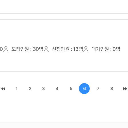
00
모집인원 : 30명
신청인원 : 13명
대기인원 : 0명
1
2
3
4
5
6
7
8