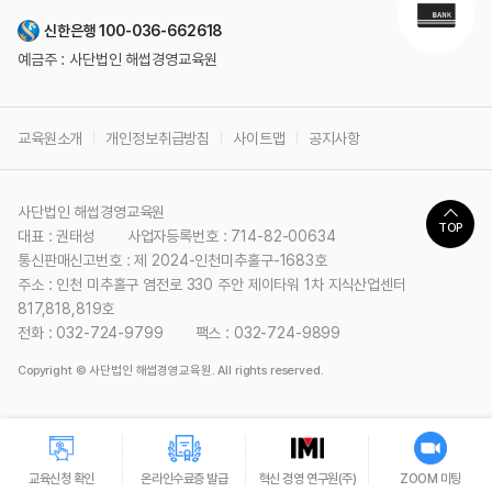
신한은행 100-036-662618
예금주 : 사단법인 해썹경영교육원
교육원소개
개인정보취급방침
사이트맵
공지사항
사단법인 해썹경영교육원
TOP
대표 : 권태성
사업자등록번호 : 714-82-00634
통신판매신고번호 : 제 2024-인천미추홀구-1683호
주소 : 인천 미추홀구 염전로 330 주안 제이타워 1차 지식산업센터
817,818,819호
전화 : 032-724-9799
팩스 : 032-724-9899
Copyright © 사단법인 해썹경영교육원. All rights reserved.
교육신청 확인
온라인수료증
발급
혁신 경영
연구원(주)
ZOOM 미팅