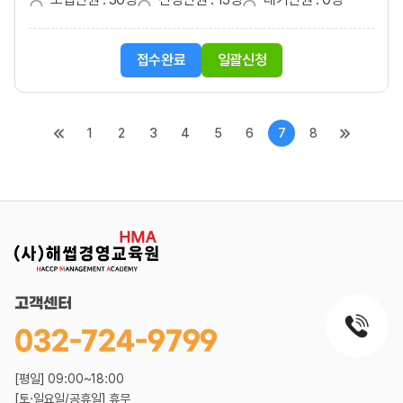
접수완료
일괄신청
1
2
3
4
5
6
7
8
고객센터
032-724-9799
[평일] 09:00~18:00
[토·일요일/공휴일] 휴무