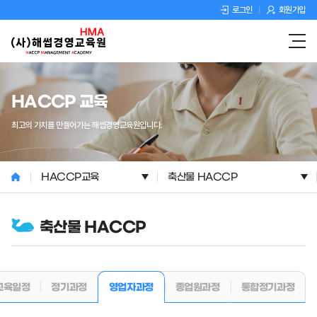
로그인
회원가입
HACCP 교육
최고의 가치를 만들어가는 해썹경영교육원입니다.
HACCP교육
축산물 HACCP
축산물 HACCP
교육일정
정기과정
종업원과정
통합정기과정
영업자과정