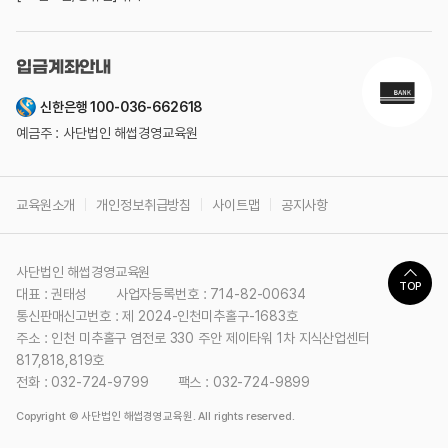
입금계좌안내
신한은행 100-036-662618
예금주 : 사단법인 해썹경영교육원
교육원소개
개인정보취급방침
사이트맵
공지사항
사단법인 해썹경영교육원
TOP
대표 : 권태성
사업자등록번호 : 714-82-00634
통신판매신고번호 : 제 2024-인천미추홀구-1683호
주소 : 인천 미추홀구 염전로 330 주안 제이타워 1차 지식산업센터
817,818,819호
전화 : 032-724-9799
팩스 : 032-724-9899
Copyright © 사단법인 해썹경영교육원. All rights reserved.