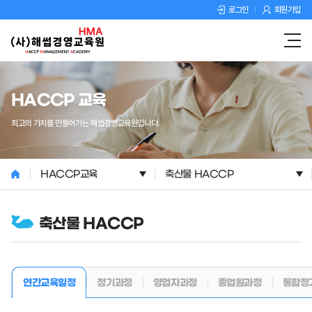
로그인
회원가입
HACCP 교육
최고의 가치를 만들어가는 해썹경영교육원입니다.
HACCP교육
축산물 HACCP
축산물 HACCP
정기과정
영업자과정
종업원과정
통합정
연간교육일정