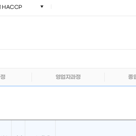
 HACCP
과정
영업자과정
종