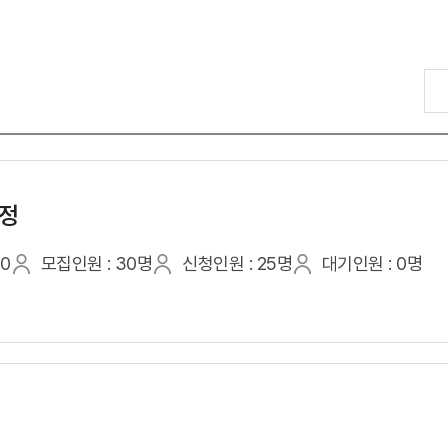
과정
00
모집인원 : 30명
신청인원 : 25명
대기인원 : 0명