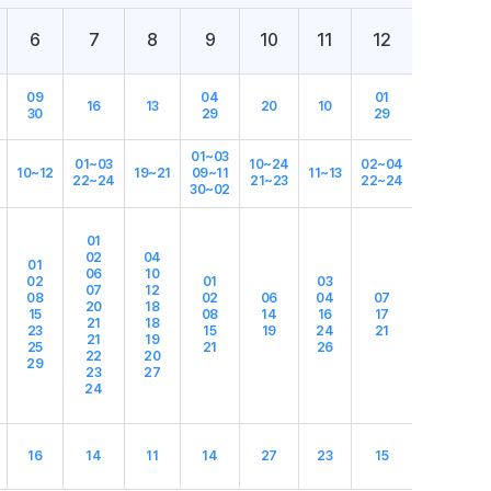
6
7
8
9
10
11
12
09
04
01
16
13
20
10
30
29
29
01~03
01~03
10~24
02~04
10~12
19~21
09~11
11~13
22~24
21~23
22~24
30~02
01
02
04
01
06
10
02
01
03
07
12
08
02
06
04
07
20
18
15
08
14
16
17
21
18
23
15
19
24
21
21
19
25
21
26
22
20
29
23
27
24
16
14
11
14
27
23
15